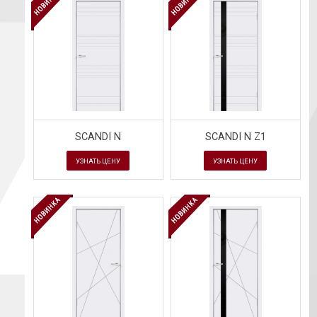
SCANDI N
SCANDI N Z1
УЗНАТЬ ЦЕНУ
УЗНАТЬ ЦЕНУ