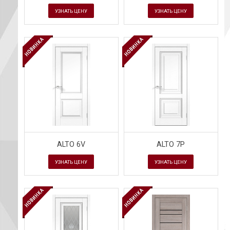
УЗНАТЬ ЦЕНУ
УЗНАТЬ ЦЕНУ
ALTO 6V
ALTO 7P
УЗНАТЬ ЦЕНУ
УЗНАТЬ ЦЕНУ