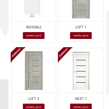
INVISIBLE
LOFT 1
УЗНАТЬ ЦЕНУ
УЗНАТЬ ЦЕНУ
LOFT 3
NEXT 1
УЗНАТЬ ЦЕНУ
УЗНАТЬ ЦЕНУ