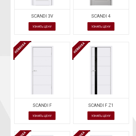
SCANDI 3V
SCANDI 4
УЗНАТЬ ЦЕНУ
УЗНАТЬ ЦЕНУ
SCANDI F
SCANDI F Z1
УЗНАТЬ ЦЕНУ
УЗНАТЬ ЦЕНУ