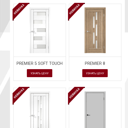
PREMIER 5 SOFT TOUCH
PREMIER 8
УЗНАТЬ ЦЕНУ
УЗНАТЬ ЦЕНУ