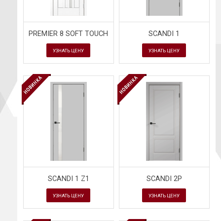
PREMIER 8 SOFT TOUCH
SCANDI 1
УЗНАТЬ ЦЕНУ
УЗНАТЬ ЦЕНУ
SCANDI 1 Z1
SCANDI 2P
УЗНАТЬ ЦЕНУ
УЗНАТЬ ЦЕНУ