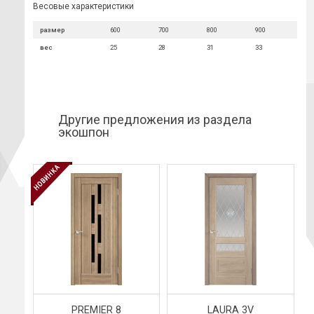
Весовые характеристики
размер
600
700
800
900
вес
25
28
31
33
Другие предложения из раздела
экошпон
PREMIER 8
LAURA 3V