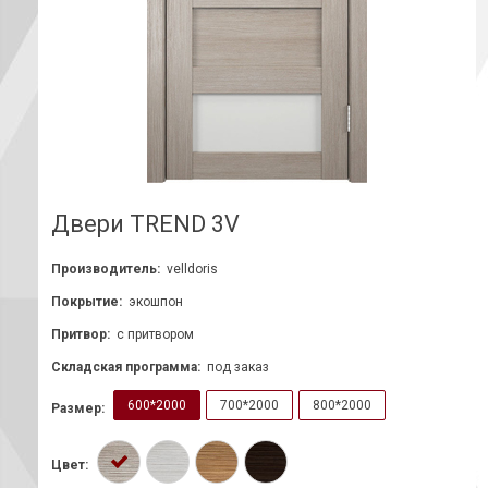
Двери TREND 3V
Производитель:
velldoris
Покрытие:
экошпон
Притвор:
с притвором
Складская программа:
под заказ
600*2000
700*2000
800*2000
Размер:
Цвет: