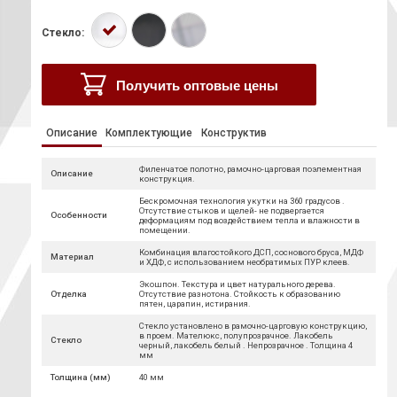
Стекло:
Получить оптовые цены
Описание
Комплектующие
Конструктив
Филенчатое полотно, рамочно-царговая поэлементная
Описание
конструкция.
Бескромочная технология укутки на 360 градусов .
Отсутствие стыков и щелей- не подвергается
Особенности
деформациям под воздействием тепла и влажности в
помещении.
Комбинация влагостойкого ДСП, соснового бруса, МДФ
Материал
и ХДФ, с использованием необратимых ПУР клеев.
Экошпон. Текстура и цвет натурального дерева.
Отделка
Отсутствие разнотона. Стойкость к образованию
пятен, царапин, истирания.
Стекло установлено в рамочно-царговую конструкцию,
в проем. Мателюкс, полупрозрачное. Лакобель
Стекло
черный, лакобель белый . Непрозрачное . Толщина 4
мм
Толщина (мм)
40 мм