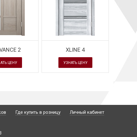
Завод Velldoris - но
овинка
Завод Velldoris - новинка
- модель с покрыт
r
- модель ALTO 2
ECO FLEX
VANCE 2
ХLINE 4
АТЬ ЦЕНУ
УЗНАТЬ ЦЕНУ
ков
Где купить в розницу
Личный кабинет
3