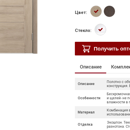
Цвет:
Стекло:
Получить оп
Описание
Компле
Полотно с об
Описание
конструкция.
Бескромочная 
Особенности
и щелей- не 
влажности в
Комбинация в
Материал
использовани
Экошпон. Текс
Отделка
разнотона. Ст