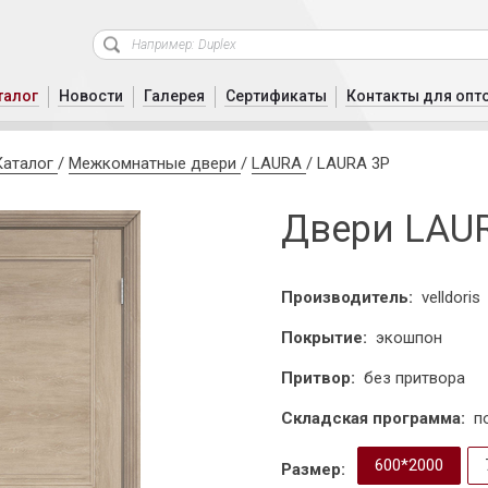
талог
Новости
Галерея
Сертификаты
Контакты для опт
Каталог
/
Межкомнатные двери
/
LAURA
/
LAURA 3P
Двери LAU
Производитель:
velldoris
Покрытие:
экошпон
Притвор:
без притвора
Складская программа:
п
600*2000
Размер: