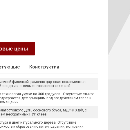
товые цены
ктующие
Конструктив
ъемной филенкой, рамочно-царговая поэлементная
 Все царги и стоевые выполнены калевкой
технология укутки на 360 градусов . Отсутствие стыков
подвергается деформациям под воздействием тепла и
 помещении.
лагостойкого ДСП, соснового бруса, МДФ и ХДФ, с
ем необратимых ПУР клеев.
тура и цвет натурального дерева. Отсутствие
ойкость к образованию пятен, царапин, истирания.