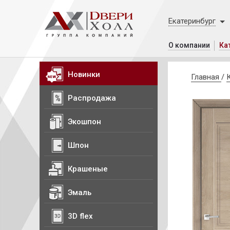
Екатеринбург
О компании
Ка
Новинки
Главная
/
Распродажа
Экошпон
Шпон
Крашеные
Эмаль
3D flex