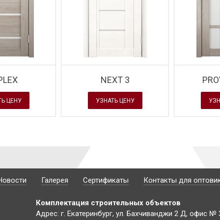
Завод Velldoris - новинка
 новинка
- двери с покрытием
Завод Velldoris - н
HNO 2
Soft Touch
- серия Premie
PLEX
NEXT 3
PRO
ТЬ ЦЕНУ
УЗНАТЬ ЦЕНУ
УЗН
Новости
Галерея
Сертификаты
Контакты для оптови
Комплектация строительных объектов
Адрес: г. Екатеринбург, ул. Бахчиванджи 2 Д, офис № 