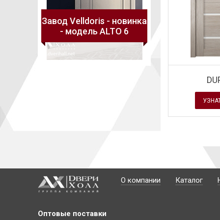
 - новинка
Завод Velldoris - новинка
Завод Velldoris -
LTO 7
- модель ALTO 6
- модель TEC
DU
УЗНА
О компании
Каталог
Оптовые поставки