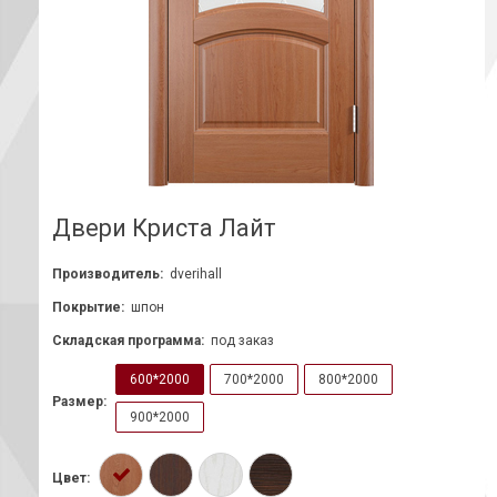
Двери Криста Лайт
Производитель:
dverihall
Покрытие:
шпон
Складская программа:
под заказ
600*2000
700*2000
800*2000
Размер:
900*2000
Цвет: