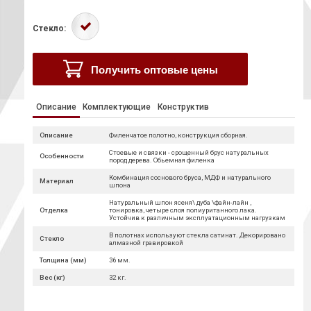
Стекло:
Получить оптовые цены
Описание
Комплектующие
Конструктив
Описание
Филенчатое полотно, конструкция сборная.
Стоевые и связки - срощенный брус натуральных
Особенности
пород дерева. Обьемная филенка
Комбинация соснового бруса, МДФ и натурального
Материал
шпона
Натуральный шпон ясеня\ дуба \файн-лайн ,
Отделка
тонировка, четыре слоя полиуританного лака.
Устойчив к различным эксплуатационным нагрузкам
В полотнах используют стекла сатинат. Декорировано
Стекло
алмазной гравировкой
Толщина (мм)
36 мм.
Вес (кг)
32 кг.