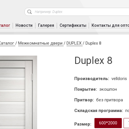
талог
Новости
Галерея
Сертификаты
Контакты для опт
Каталог
/
Межкомнатные двери
/
DUPLEX
/
Duplex 8
Duplex 8
Производитель:
velldoris
Покрытие:
экошпон
Притвор:
без притвора
Складская программа:
п
600*2000
Размер: