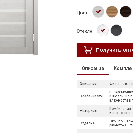
Цвет:
Стекло:
Получить оп
Описание
Компле
Описание
Филенчатое п
Бескромочная 
Особенности
и щелей- не 
влажности в
Комбинация в
Материал
использован
Экошпон. Текс
Отделка
разнотона. Ст