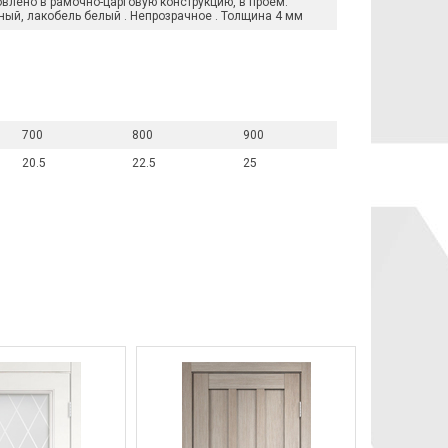
овлено в рамочно-царговую конструкцию, в проем.
ный, лакобель белый . Непрозрачное . Толщина 4 мм
700
800
900
20.5
22.5
25