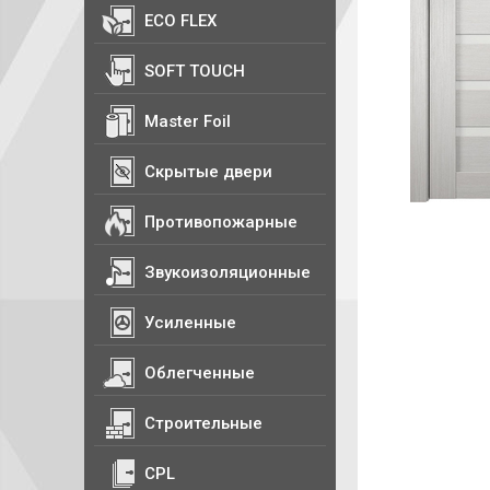
ECO FLEX
SOFT TOUCH
Master Foil
Скрытые двери
Противопожарные
Звукоизоляционные
Усиленные
Облегченные
Строительные
CPL