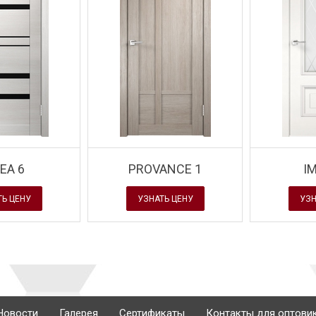
- новинка
рытием
Завод Velldoris - новинка
Завод Velldoris - 
ch
- серия Premier
- модель ALTO
EA 6
PROVANCE 1
I
ТЬ ЦЕНУ
УЗНАТЬ ЦЕНУ
УЗН
Новости
Галерея
Сертификаты
Контакты для оптови