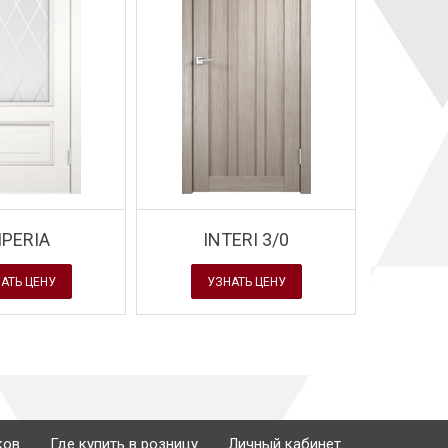
Завод Velldoris - новинка
новинка
- модель с покрытием
Завод Velldoris - но
 2
ECO FLEX
- модель ALTO 
MPERIA
INTERI 3/0
АТЬ ЦЕНУ
УЗНАТЬ ЦЕНУ
ков
Где купить в розницу
Личный кабинет