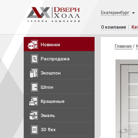
Екатеринбург
О компании
Ка
Новинки
Главная
/
Распродажа
Экошпон
Шпон
Крашеные
Эмаль
3D flex