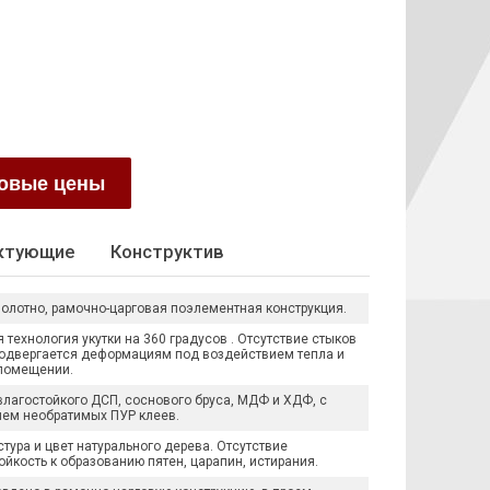
товые цены
ктующие
Конструктив
олотно, рамочно-царговая поэлементная конструкция.
технология укутки на 360 градусов . Отсутствие стыков
подвергается деформациям под воздействием тепла и
 помещении.
лагостойкого ДСП, соснового бруса, МДФ и ХДФ, с
ием необратимых ПУР клеев.
тура и цвет натурального дерева. Отсутствие
ойкость к образованию пятен, царапин, истирания.