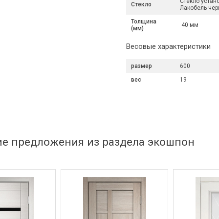
Стекло устан
Стекло
Лакобель чер
Толщина
40 мм
(мм)
Весовые характеристики
размер
600
вес
19
ие предложения из раздела экошпон