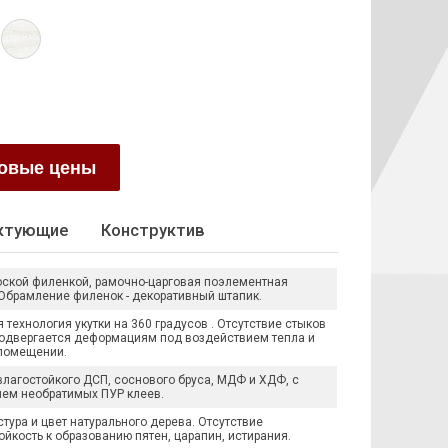
товые цены
ктующие
Конструктив
оской филенкой, рамочно-царговая поэлементная
 Обрамление филенок - декоративный штапик.
технология укутки на 360 градусов . Отсутствие стыков
подвергается деформациям под воздействием тепла и
 помещении.
лагостойкого ДСП, соснового бруса, МДФ и ХДФ, с
ем необратимых ПУР клеев.
тура и цвет натурального дерева. Отсутствие
ойкость к образованию пятен, царапин, истирания.