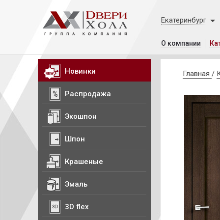
Екатеринбург
О компании
Ка
Новинки
Главная
/
Распродажа
Экошпон
Шпон
Крашеные
Эмаль
3D flex