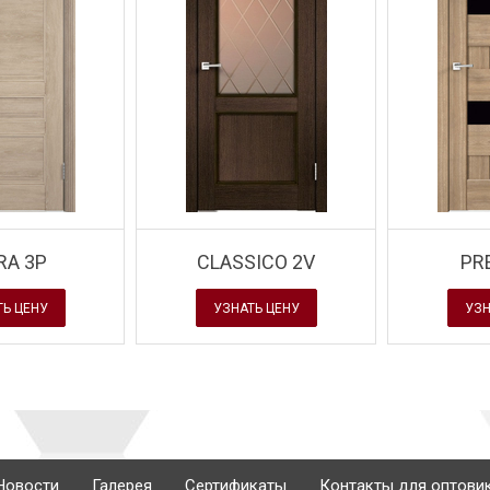
Завод Velldoris - новинка
 новинка
- двери с покрытием
Завод Velldoris - н
HNO 2
Soft Touch
- серия Premie
RA 3P
CLASSICO 2V
PR
ТЬ ЦЕНУ
УЗНАТЬ ЦЕНУ
УЗН
Новости
Галерея
Сертификаты
Контакты для оптови