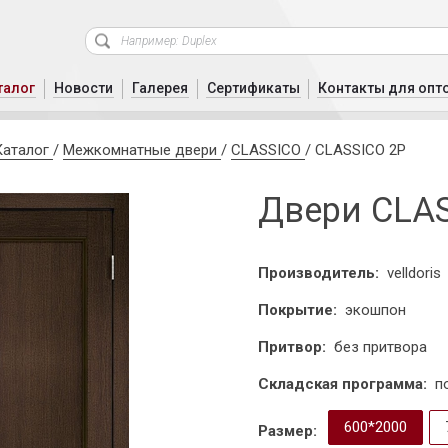
талог
Новости
Галерея
Сертификаты
Контакты для опт
Каталог
/
Межкомнатные двери
/
CLASSICO
/
CLASSICO 2P
Двери CLA
Производитель:
velldoris
Покрытие:
экошпон
Притвор:
без притвора
Складская программа:
п
600*2000
Размер: