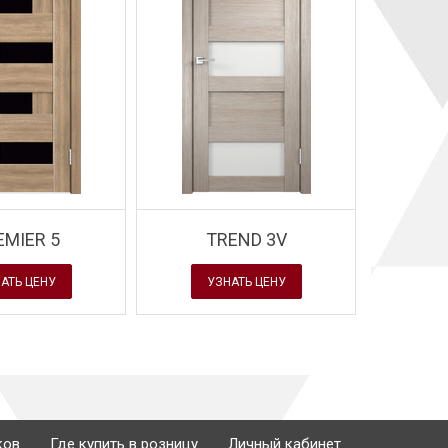
Завод Velldoris - но
овинка
Завод Velldoris - новинка
- модель с покрыт
r
- модель ALTO 2
ECO FLEX
EMIER 5
TREND 3V
АТЬ ЦЕНУ
УЗНАТЬ ЦЕНУ
ков
Где купить в розницу
Личный кабинет