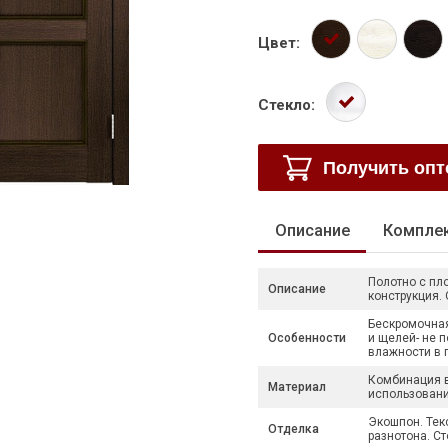
Цвет:
Стекло:
Получить оп
Описание
Компле
Полотно с пл
Описание
конструкция.
Бескромочная 
Особенности
и щелей- не 
влажности в
Комбинация в
Материал
использовани
Экошпон. Текс
Отделка
разнотона. Ст