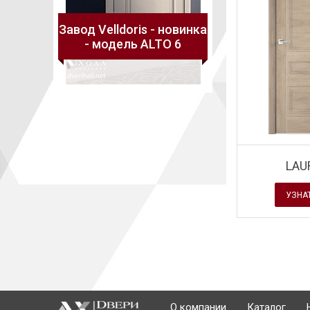
 - новинка
Завод Velldoris - новинка
Завод Velldoris -
LTO 7
- модель ALTO 6
- модель TEC
LAU
УЗНА
О компании
Каталог