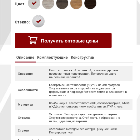
Цвет:
Стекло:
Получить оптовые цены
Описание
Комплектующие
Конструктив
Полотно с плоской филенкой, рамочно-царговая
Описание
поэлементная конструкция. Поперечная царга
выполнена калевкой.
Бескромочная технология укутки на 360 градусов .
Отсутствие стыков и щелей- не подвергается
Особенности
деформациям под воздействием тепла и влажности в
помещении.
Комбинация влагостойкого ДСП, соснового бруса, МДФ
Материал
и ХДФ, с использованием необратимых ПУР клеев.
Экошпон. Текстура и цвет натурального дерева.
Отделка
Отсутствие разнотона. Стойкость к образованию
пятен, царапин, истирания.
Обработано методом пескоструя, рисунок Ромб.
Стекло
Полупрозрачное.