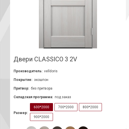
Двери CLASSICO 3 2V
Производитель:
velldoris
Покрытие:
экошпон
Притвор:
без притвора
Складская программа:
под заказ
600*2000
700*2000
800*2000
Размер:
900*2000