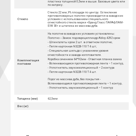
пластика толщиной 0,5мм и выше. Базовые цвета или
по запросу.
Стекло 22 мм, 9% площади по центру. Остекление
противопожарных полотен производится в заводских
Стекло
условиях с использованием специального
огнестойкого стекла марки «Бранд Гласс ПАРАФЛАМ-
EIW 30» и штапика из массива дуба.
На полотне в заводских условиях установлены:
Полотно -- Замок под евроциллиндр Abloy 4292 хром
- Шпингалеты хром 2 шт. в ответном полотне;
- Петля карточная N3228-110 T 4 шт;
- Специальная шильда с указанием уровня
огнестойкости и завода-изготовителя.
Коробка сечением 64*92мм - Ответная планка замка
Комплектация
- Вспенивающаяся противопожарная лента – 1 контур,
поставки
- Уплотнитель звукоизоляционный – 2 контура
- Петля карточная N3228-110 T 4 шт.
Порог из массива дуба, без покрытия -
Вспенивающаяся противопожарная лента – 1 контур,
- Уплотнитель звукоизоляционный – 1 контур
Толщина (мм)
62,5мм
Вес (кг)