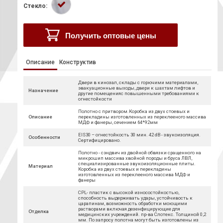
Стекло:
Получить оптовые цены
Описание
Конструктив
Двери в кинозал, склады с горючими материалами,
эвакуационные выходы, двери к шахтам лифтов и
Назначение
другие помещенияс повышенными требованиями к
огнестойкости
Полотно с притвором.Коробка из двух стоевых и
Описание
перекладины изготовленных из переклееного массива
МДФ и фанеры, сечением 64*92мм
EIS30 – огнестойкость 30 мин. 42 dB - звукоизоляция.
Особенности
Сертифицировано.
Полотно - сэндвич из двойной обвязки сращенного на
микрошип массива хвойной породы и бруса ЛВЛ,
специализированные звукоизоляционные плиты.
Материал
Коробка из двух стоевых и перекладины
изготовленных из переклееного массива МДФ и
фанеры
CPL- пластик с высокой износостойкостью,
способность выдерживать удары, устойчивость к
царапинам, возможность обработки моющими
растворами включая дезенфицирующие для
Отделка
медицинских учреждений. пр-ва Слотекс. Толщиной 0,2
мм. По запросу полотна могут быть изготовлены из